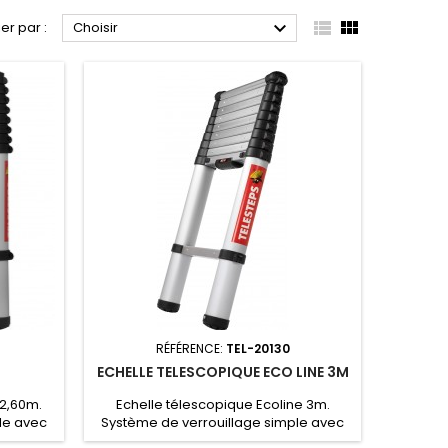



ier par :
Choisir
RÉFÉRENCE:
TEL-20130
ECHELLE TELESCOPIQUE ECO LINE 3M
 2,60m.
Echelle télescopique Ecoline 3m.
le avec
Système de verrouillage simple avec
ystème
seulement deux boutons. Système