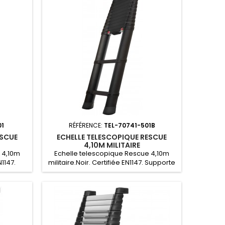
01
RÉFÉRENCE:
TEL-70741-501B
ESCUE
ECHELLE TELESCOPIQUE RESCUE
4,10M MILITAIRE
 4,10m
Echelle telescopique Rescue 4,10m
1147.
militaire.Noir. Certifiée EN1147. Supporte
u 3
jusqu’à 500Kg ou 3 personnes.Design
ire.
triangulaire