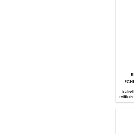
R
ECH
Echel
militair
jusqu’