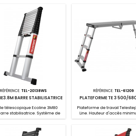
égré d’amortissement d’air.
intégré d’amortissement d’
RÉFÉRENCE:
TEL-20138WS
RÉFÉRENCE:
TEL-61209
NE3.8M BARRE STABILISATRICE
PLATEFORME TE 3 500/68
le télescopique Ecoline 3M80
Plateforme de travail Teleste
arre stabilisatrice. Système de
Line. Hauteur d'accès mini
uillage simple avec seulement
50cm. Hauteur d'accès max
x boutons. Système intégré
88cm.
d’amortissement d’air.