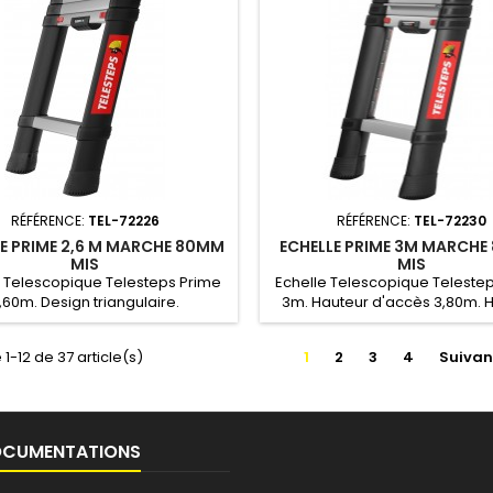
RÉFÉRENCE:
TEL-72226
RÉFÉRENCE:
TEL-72230
E PRIME 2,6 M MARCHE 80MM
ECHELLE PRIME 3M MARCHE
MIS
MIS
e Telescopique Telesteps Prime
Echelle Telescopique Teleste
,60m. Design triangulaire.
3m. Hauteur d'accès 3,80m. 
brement minimal. Aluminium
fermée 0,76m. Design triangu
anodisé.
Encombrement minimal. Alu
 1-12 de 37 article(s)
1
2
3
4
Suivan
anodisé. Dévérrouillage s
entièrement automatiq
OCUMENTATIONS