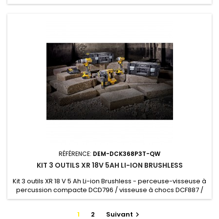
DCG405 / 2 batteries DCB184 / chargeur / Coffret TSTAK - 2
batteries, chargeur, coffret TSTAK
RÉFÉRENCE:
DEM-DCK368P3T-QW
KIT 3 OUTILS XR 18V 5AH LI-ION BRUSHLESS
Kit 3 outils XR 18 V 5 Ah Li-ion Brushless - perceuse-visseuse à
percussion compacte DCD796 / visseuse à chocs DCF887 /
perforateur SDS-plus DCH273 - 3 batteries, chargeur, 2
coffrets TSTAK
1
2
Suivant
