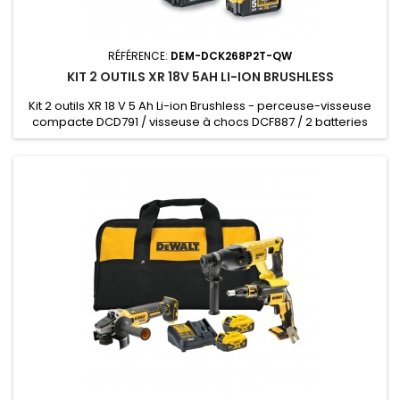
RÉFÉRENCE:
DEM-DCK268P2T-QW
KIT 2 OUTILS XR 18V 5AH LI-ION BRUSHLESS
Kit 2 outils XR 18 V 5 Ah Li-ion Brushless - perceuse-visseuse
compacte DCD791 / visseuse à chocs DCF887 / 2 batteries
DCB184 / chargeur DCB115 / Coffret TSTAK - 2 batteries,
chargeur, coffret TSTAK