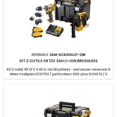
RÉFÉRENCE:
DEM-DCK2101L2T-QW
KIT 2 OUTILS XR 12V 3AH LI-ION BRUSHLESS
Kit 2 outils XR 12 V 3 Ah Li-ion Brushless - perceuse-visseuse à
têtes multiples DCD703 / perforateur SDS-plus DCH072 / 2
batteries DCB124 / chargeur DCB112 / Coffret TSTAK - 2
batteries, chargeur, coffret TSTAK