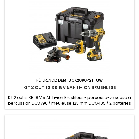
RÉFÉRENCE:
DEM-DCK2080P2T-QW
KIT 2 OUTILS XR 18V 5AH LI-ION BRUSHLESS
Kit 2 outils XR 18 V 5 Ah Li-ion Brushless - perceuse-visseuse à
percussion DCD796 / meuleuse 125 mm DCG405 / 2 batteries
DCB184 / chargeur DCB115 / Coffret TSTAK - 2 batteries,
chargeur, coffret TSTAK