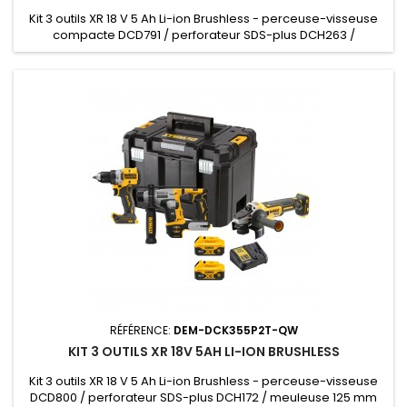
Kit 3 outils XR 18 V 5 Ah Li-ion Brushless - perceuse-visseuse
compacte DCD791 / perforateur SDS-plus DCH263 /
meuleuse 125 mm DCG405 - 2 batteries, chargeur, 2 coffrets
TSTAK
RÉFÉRENCE:
DEM-DCK355P2T-QW
KIT 3 OUTILS XR 18V 5AH LI-ION BRUSHLESS
Kit 3 outils XR 18 V 5 Ah Li-ion Brushless - perceuse-visseuse
DCD800 / perforateur SDS-plus DCH172 / meuleuse 125 mm