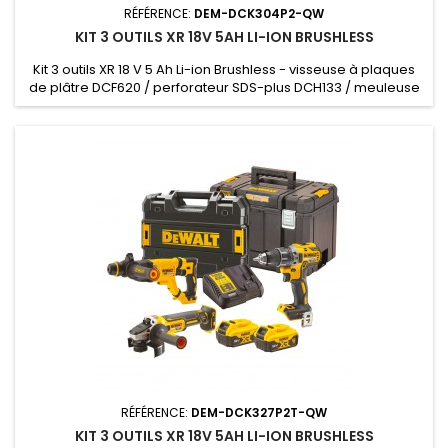
RÉFÉRENCE:
DEM-DCK304P2-QW
KIT 3 OUTILS XR 18V 5AH LI-ION BRUSHLESS
Kit 3 outils XR 18 V 5 Ah Li-ion Brushless - visseuse à plaques
de plâtre DCF620 / perforateur SDS-plus DCH133 / meuleuse
125 mm DCG405 / 2 batteries DCB184 / chargeur / Sac souple
- 2 batteries, chargeur, sac souple
RÉFÉRENCE:
DEM-DCK327P2T-QW
KIT 3 OUTILS XR 18V 5AH LI-ION BRUSHLESS