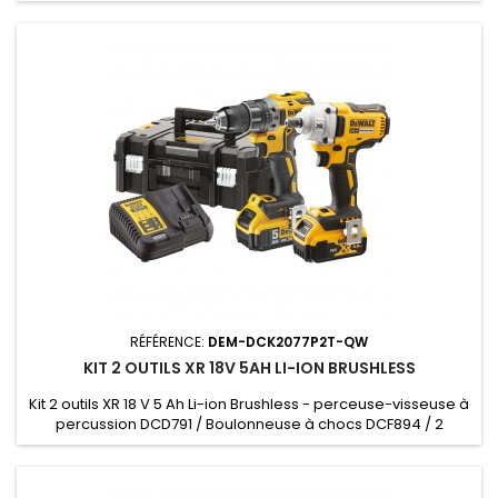
DCF809 / 2 batteries POWERSTACK / chargeur / Coffret TSTAK
- 2 batteries POWERSTACK, chargeur, coffret TSTAK
RÉFÉRENCE:
DEM-DCK2077P2T-QW
KIT 2 OUTILS XR 18V 5AH LI-ION BRUSHLESS
Kit 2 outils XR 18 V 5 Ah Li-ion Brushless - perceuse-visseuse à
percussion DCD791 / Boulonneuse à chocs DCF894 / 2
batteries DCB184 / chargeur DCB115 / Coffret TSTAK - 2
batteries, chargeur, coffret TSTAK