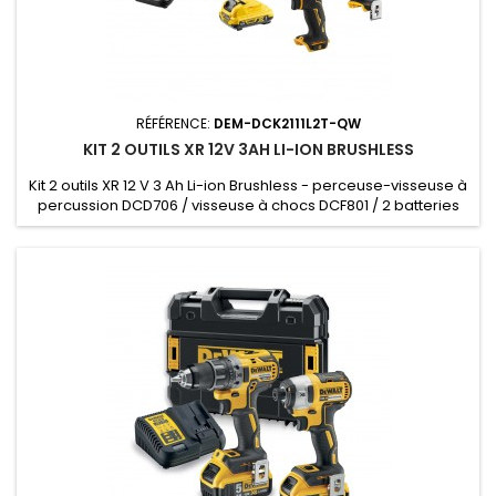
RÉFÉRENCE:
DEM-DCK2111L2T-QW
KIT 2 OUTILS XR 12V 3AH LI-ION BRUSHLESS
Kit 2 outils XR 12 V 3 Ah Li-ion Brushless - perceuse-visseuse à
percussion DCD706 / visseuse à chocs DCF801 / 2 batteries
DCB124 / chargeur DCB112 / Coffret TSTAK - 2 batteries,
chargeur, coffret TSTAK