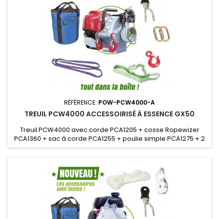
RÉFÉRENCE:
POW-PCW4000-A
TREUIL PCW4000 ACCESSOIRISÉ À ESSENCE GX50
Treuil PCW4000 avec corde PCA1205 + cosse Ropewizer
PCA1360 + sac à corde PCA1255 + poulie simple PCA1275 + 2
mousquetons PCA1276 + crochet PCA1281 + elingue PCA1260