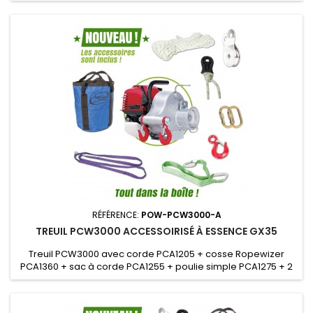
RÉFÉRENCE:
POW-PCW3000-A
TREUIL PCW3000 ACCESSOIRISÉ À ESSENCE GX35
Treuil PCW3000 avec corde PCA1205 + cosse Ropewizer
PCA1360 + sac à corde PCA1255 + poulie simple PCA1275 + 2
mousquetons PCA1276 + crochet PCA1281 + elingue PCA1260