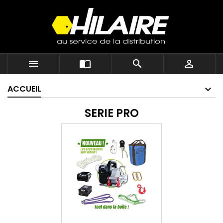




ACCUEIL
SERIE PRO