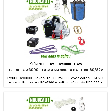
RÉFÉRENCE:
POW-PCW3000-LI-AW
TREUIL PCW3000-LI ACCESSOIRISÉ À BATTERIE 80/82V
Treuil PCW3000-LI avec Treuil PCW3000 avec corde PCA1205
+ cosse Ropewizer PCA1360 + petit sac à corde PCA1255 +
poulie simple PCA1275 + 2 mousquetons PCA1276 + crochet
PCA1281 + elingue PCA1260 + une batterie PCA0206 + un
chargeur PCA0231