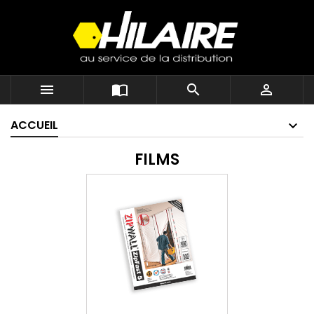




ACCUEIL
FILMS