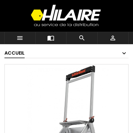




ACCUEIL