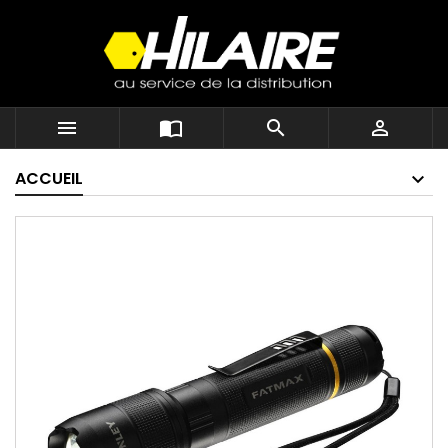




ACCUEIL