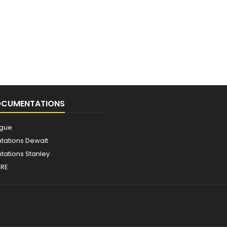
OCUMENTATIONS
ogue
ations Dewalt
ations Stanley
IRE