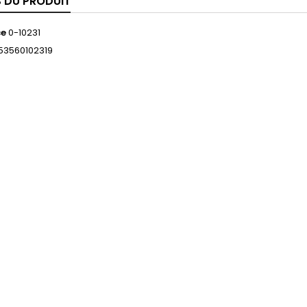
S DU PRODUIT
ce
0-10231
53560102319