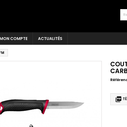
MON COMPTE
ACTUALITÉS
FM
COUT
CARB
Référen

TÉ