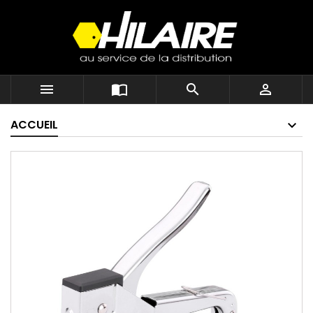




ACCUEIL