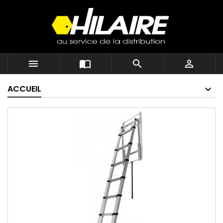




ACCUEIL