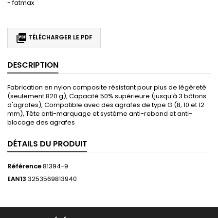
- fatmax

TÉLÉCHARGER LE PDF
DESCRIPTION
Fabrication en nylon composite résistant pour plus de légèreté
(seulement 820 g), Capacité 50% supérieure (jusqu’à 3 bâtons
d'agrafes), Compatible avec des agrafes de type G (8, 10 et 12
mm), Tête anti-marquage et système anti-rebond et anti-
blocage des agrafes
DÉTAILS DU PRODUIT
Référence
81394-9
EAN13
3253569813940