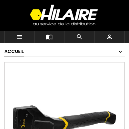




ACCUEIL