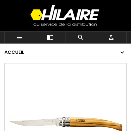




ACCUEIL