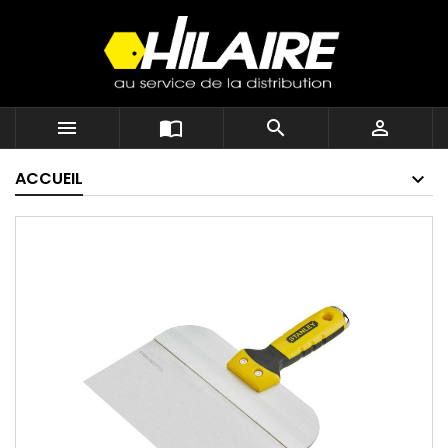




ACCUEIL