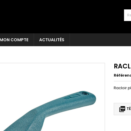
MON COMPTE
ACTUALITÉS
RACL
Référen
Racloir 

TÉ