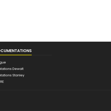
OCUMENTATIONS
ogue
ations Dewalt
ations Stanley
IRE