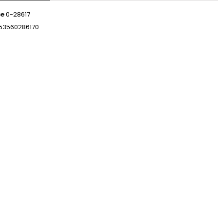
ce
0-28617
53560286170