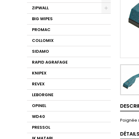
ZIPWALL
BIG WIPES
PROMAC
COLLOMIX
SIDAMO
RAPID AGRAFAGE
KNIPEX
REVEX
LEBORGNE
DESCRI
OPINEL
WD40
Poignée 
PRESSOL
DÉTAIL
IK MATABI