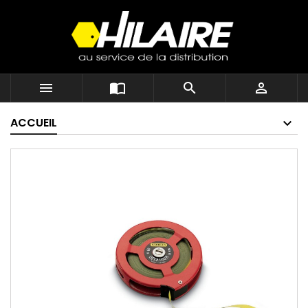




ACCUEIL