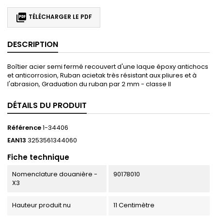

TÉLÉCHARGER LE PDF
DESCRIPTION
Boîtier acier semi fermé recouvert d'une laque époxy antichocs
et anticorrosion, Ruban acietak très résistant aux pliures et à
l'abrasion, Graduation du ruban par 2 mm - classe II
DÉTAILS DU PRODUIT
Référence
1-34406
EAN13
3253561344060
Fiche technique
Nomenclature douanière -
90178010
X3
Hauteur produit nu
11 Centimètre