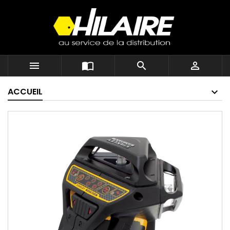




ACCUEIL