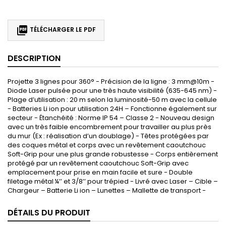

TÉLÉCHARGER LE PDF
DESCRIPTION
Projette 3 lignes pour 360° - Précision de la ligne : 3 mm@10m -
Diode Laser pulsée pour une très haute visibilité (635-645 nm) -
Plage d’utilisation : 20 m selon la luminosité-50 m avec la cellule
- Batteries Li ion pour utilisation 24H – Fonctionne également sur
secteur - Étanchéité : Norme IP 54 – Classe 2 - Nouveau design
avec un très faible encombrement pour travailler au plus près
du mur (Ex : réalisation d’un doublage) - Têtes protégées par
des coques métal et corps avec un revêtement caoutchouc
Soft-Grip pour une plus grande robustesse - Corps entièrement
protégé par un revêtement caoutchouc Soft-Grip avec
emplacement pour prise en main facile et sure - Double
filetage métal ¼’’ et 3/8’’ pour trépied - Livré avec Laser – Cible –
Chargeur – Batterie Li ion – Lunettes – Mallette de transport -
DÉTAILS DU PRODUIT