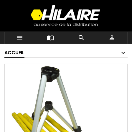




ACCUEIL