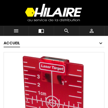




ACCUEIL