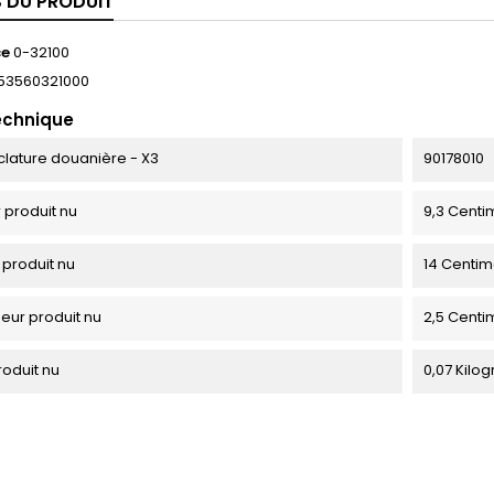
S DU PRODUIT
ce
0-32100
53560321000
echnique
ature douanière - X3
90178010
 produit nu
9,3 Centi
 produit nu
14 Centim
eur produit nu
2,5 Centi
roduit nu
0,07 Kil