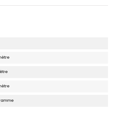
mètre
ètre
mètre
ogramme