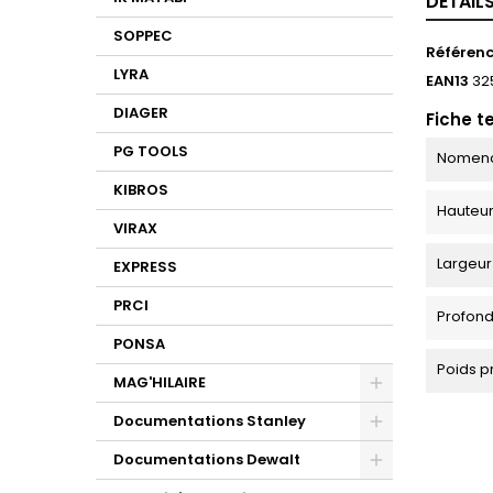
DÉTAIL
SOPPEC
Référen
LYRA
EAN13
32
DIAGER
Fiche t
PG TOOLS
Nomencl
KIBROS
Hauteur
VIRAX
Largeur
EXPRESS
PRCI
Profond
PONSA
Poids p
MAG'HILAIRE
Documentations Stanley
Documentations Dewalt