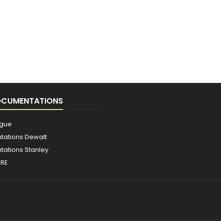
OCUMENTATIONS
ogue
ations Dewalt
ations Stanley
IRE