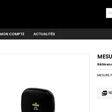
MON COMPTE
ACTUALITÉS
MESU
Référen
MESURE P

TÉ