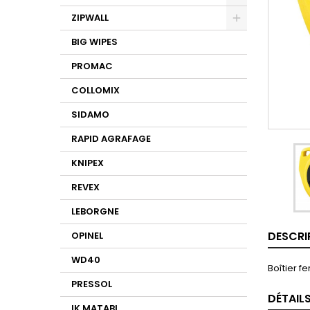
ZIPWALL
BIG WIPES
PROMAC
COLLOMIX
SIDAMO
RAPID AGRAFAGE
KNIPEX
REVEX
LEBORGNE
DESCRI
OPINEL
WD40
Boîtier f
PRESSOL
DÉTAIL
IK MATABI