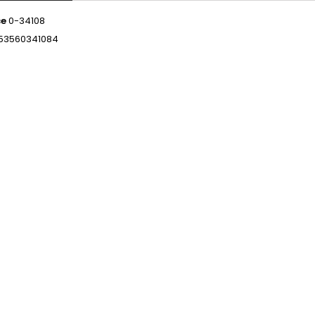
ce
0-34108
53560341084