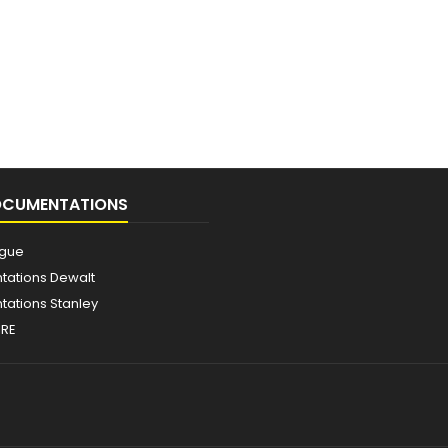
OCUMENTATIONS
ogue
ations Dewalt
ations Stanley
IRE