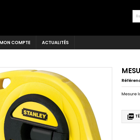
MON COMPTE
ACTUALITÉS
MESU
Référen
Mesure l

TÉ