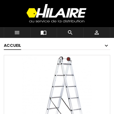




ACCUEIL