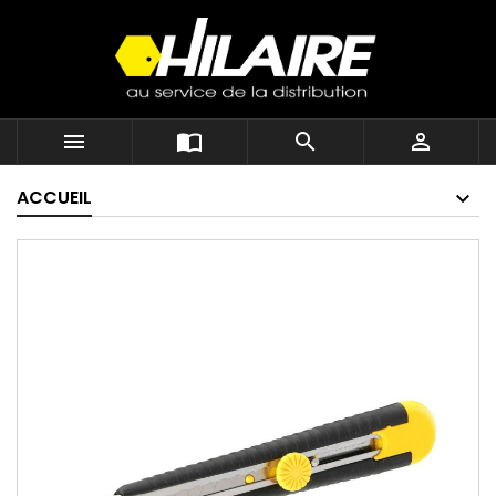




ACCUEIL