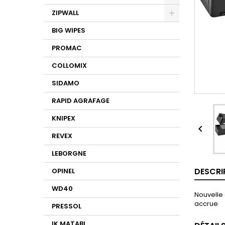
ZIPWALL
BIG WIPES
PROMAC
COLLOMIX
SIDAMO
RAPID AGRAFAGE
KNIPEX

REVEX
LEBORGNE
DESCRI
OPINEL
WD40
Nouvelle 
accrue
PRESSOL
IK MATABI