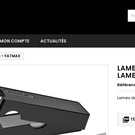
MON COMPTE
ACTUALITÉS
S - FATMAX
LAME
LAME
Référen
Lames de

TÉ