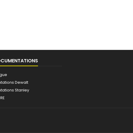
OCUMENTATIONS
ogue
ations Dewalt
ations Stanley
IRE