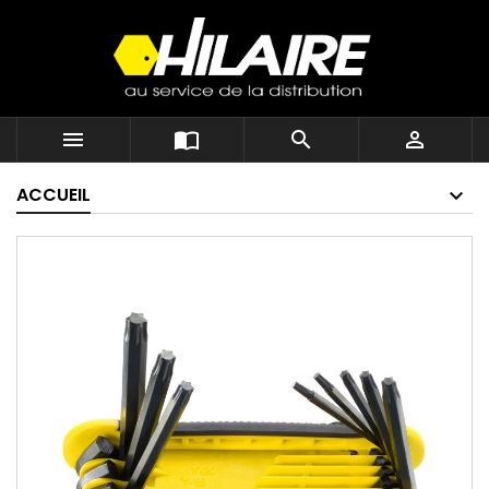




ACCUEIL