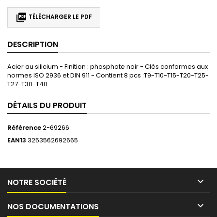

TÉLÉCHARGER LE PDF
DESCRIPTION
Acier au silicium - Finition : phosphate noir - Clés conformes aux
normes ISO 2936 et DIN 911 - Contient 8 pcs :T9-T10-T15-T20-T25-
T27-T30-T40
DÉTAILS DU PRODUIT
Référence
2-69266
EAN13
3253562692665

NOTRE SOCIÉTÉ

NOS DOCUMENTATIONS