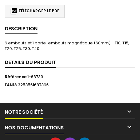

TÉLÉCHARGER LE PDF
DESCRIPTION
6 embouts et 1 porte-embouts magnétique (60mm) - T10, T15,
T20, T25, T30, T40
DÉTAILS DU PRODUIT
Référence
1-68739
EAN13
3253561687396

NOTRE SOCIÉTÉ

NOS DOCUMENTATIONS