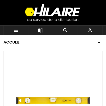




ACCUEIL