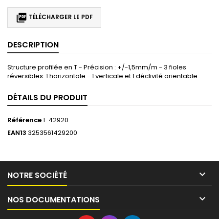

TÉLÉCHARGER LE PDF
DESCRIPTION
Structure profilée en T - Précision : +/-1,5mm/m - 3 fioles
réversibles: 1 horizontale - 1 verticale et 1 déclivité orientable
DÉTAILS DU PRODUIT
Référence
1-42920
EAN13
3253561429200

NOTRE SOCIÉTÉ

NOS DOCUMENTATIONS