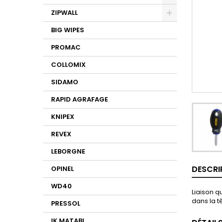
ZIPWALL
BIG WIPES
PROMAC
COLLOMIX
SIDAMO
RAPID AGRAFAGE
KNIPEX
REVEX
LEBORGNE
DESCRI
OPINEL
WD40
Liaison q
dans la t
PRESSOL
IK MATABI