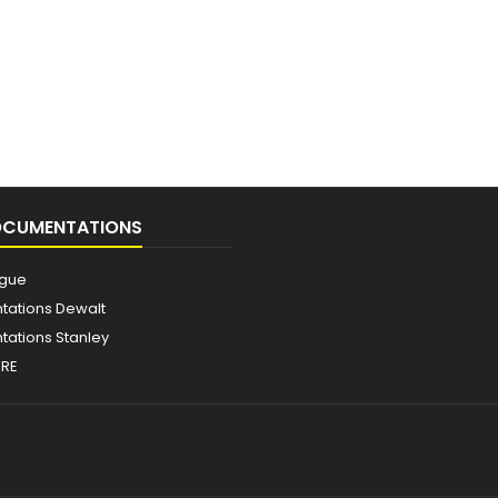
OCUMENTATIONS
ogue
ations Dewalt
ations Stanley
IRE