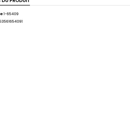
S DU PRODUIT
ce
1-65409
53561654091