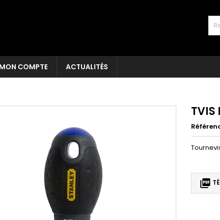
MON COMPTE
ACTUALITÉS
TVIS
Référen
Tournevi

TÉ